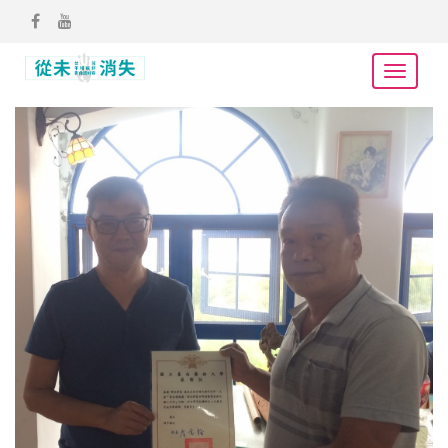
跳
facebook
youtube
到
主
Toggle
要
navigat
內
容
區
塊